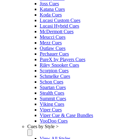
Joss Cues
Katana Cues
Koda Cues
Lucasi Custom Cues
Lucasi Hybrid Cues
McDermott Cues
Meucci Cues
Mezz Cues
Outlaw Cues
Pechauer Cues
PureX by Players Cues
Riley Snooker Cues
Scorpion Cues
Schmelke Cues
Schon Cues
Spartan Cues
Stealth Cues
Summit Cues
Viking Cues
Viper Cues
Viper Cue & Case Bundles
VooDoo Cues
Cues by Style >
View All Styles