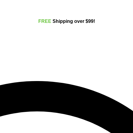
FREE
Shippi
ng over $99!