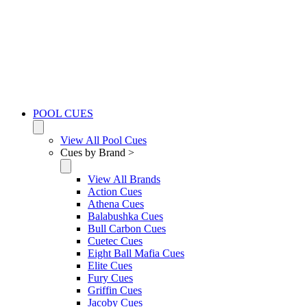
POOL CUES
View All Pool Cues
Cues by Brand >
View All Brands
Action Cues
Athena Cues
Balabushka Cues
Bull Carbon Cues
Cuetec Cues
Eight Ball Mafia Cues
Elite Cues
Fury Cues
Griffin Cues
Jacoby Cues