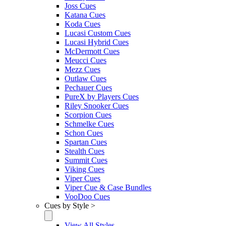
Joss Cues
Katana Cues
Koda Cues
Lucasi Custom Cues
Lucasi Hybrid Cues
McDermott Cues
Meucci Cues
Mezz Cues
Outlaw Cues
Pechauer Cues
PureX by Players Cues
Riley Snooker Cues
Scorpion Cues
Schmelke Cues
Schon Cues
Spartan Cues
Stealth Cues
Summit Cues
Viking Cues
Viper Cues
Viper Cue & Case Bundles
VooDoo Cues
Cues by Style >
View All Styles