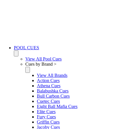
POOL CUES
View All Pool Cues
Cues by Brand >
View All Brands
Action Cues
Athena Cues
Balabushka Cues
Bull Carbon Cues
Cuetec Cues
Eight Ball Mafia Cues
Elite Cues
Fury Cues
Griffin Cues
Jacoby Cues