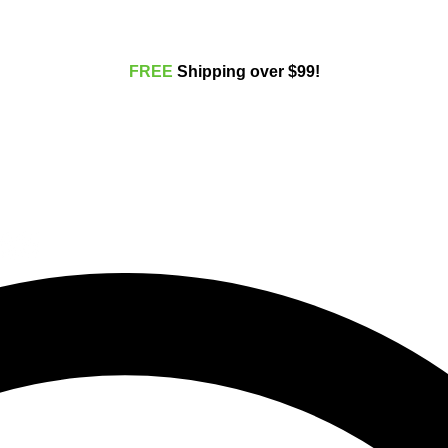
FREE
Shippi
ng over $99!