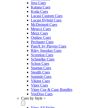
Joss Cues
Katana Cues
Koda Cues
Lucasi Custom Cues
Lucasi Hybrid Cues
McDermott Cues
Meucci Cues
Mezz Cues
Outlaw Cues
Pechauer Cues
PureX by Players Cues
Riley Snooker Cues
Scorpion Cues
Schmelke Cues
Schon Cues
Spartan Cues
Stealth Cues
Summit Cues
Viking Cues
Viper Cues
Viper Cue & Case Bundles
VooDoo Cues
Cues by Style >
View All Styles