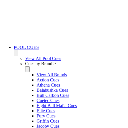
POOL CUES
View All Pool Cues
Cues by Brand >
View All Brands
Action Cues
Athena Cues
Balabushka Cues
Bull Carbon Cues
Cuetec Cues
Eight Ball Mafia Cues
Elite Cues
Fury Cues
Griffin Cues
Jacoby Cues