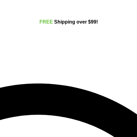
FREE
Shippi
ng over $99!