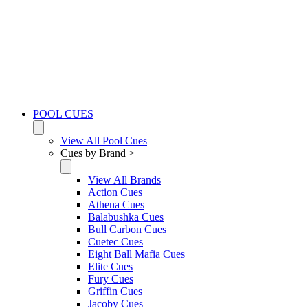
POOL CUES
View All Pool Cues
Cues by Brand >
View All Brands
Action Cues
Athena Cues
Balabushka Cues
Bull Carbon Cues
Cuetec Cues
Eight Ball Mafia Cues
Elite Cues
Fury Cues
Griffin Cues
Jacoby Cues