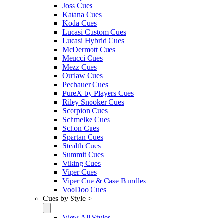
Joss Cues
Katana Cues
Koda Cues
Lucasi Custom Cues
Lucasi Hybrid Cues
McDermott Cues
Meucci Cues
Mezz Cues
Outlaw Cues
Pechauer Cues
PureX by Players Cues
Riley Snooker Cues
Scorpion Cues
Schmelke Cues
Schon Cues
Spartan Cues
Stealth Cues
Summit Cues
Viking Cues
Viper Cues
Viper Cue & Case Bundles
VooDoo Cues
Cues by Style >
View All Styles