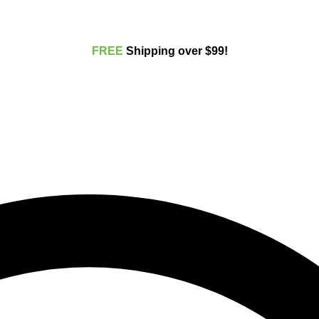
FREE
Shippi
ng over $99!