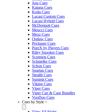
Joss Cues
Katana Cues
Koda Cues
Lucasi Custom Cues
Lucasi Hybrid Cues
McDermott Cues
Meucci Cues
Mezz Cues
Outlaw Cues
Pechauer Cues
PureX by Players Cues
Riley Snooker Cues
Scorpion Cues
Schmelke Cues
Schon Cues
Spartan Cues
Stealth Cues
Summit Cues
Viking Cues
Viper Cues
Viper Cue & Case Bundles
VooDoo Cues
Cues by Style >
View All Styles