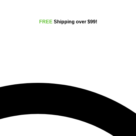
FREE
Shippi
ng over $99!