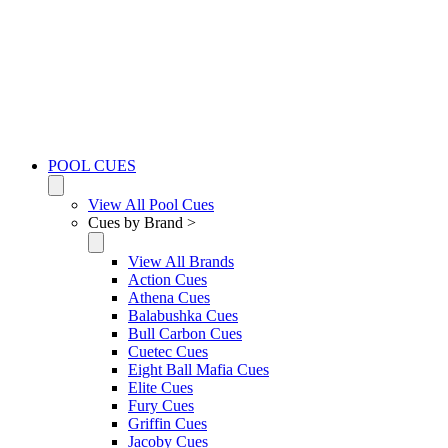
POOL CUES
View All Pool Cues
Cues by Brand >
View All Brands
Action Cues
Athena Cues
Balabushka Cues
Bull Carbon Cues
Cuetec Cues
Eight Ball Mafia Cues
Elite Cues
Fury Cues
Griffin Cues
Jacoby Cues