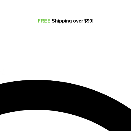
FREE
Shippi
ng over $99!