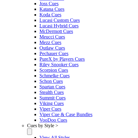
Joss Cues
Katana Cues
Koda Cues
Lucasi Custom Cues
Lucasi Hybrid Cues
McDermott Cues
Meucci Cues
Mezz Cues
Outlaw Cues
Pechauer Cues
PureX by Players Cues
Riley Snooker Cues
Scorpion Cues
Schmelke Cues
Schon Cues
Spartan Cues
Stealth Cues
Summit Cues
Viking Cues
Viper Cues
Viper Cue & Case Bundles
VooDoo Cues
Cues by Style >
View All Styles