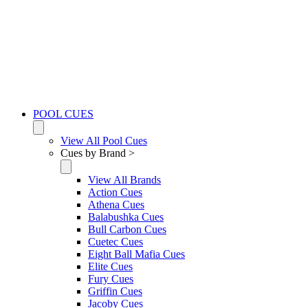
POOL CUES
View All Pool Cues
Cues by Brand >
View All Brands
Action Cues
Athena Cues
Balabushka Cues
Bull Carbon Cues
Cuetec Cues
Eight Ball Mafia Cues
Elite Cues
Fury Cues
Griffin Cues
Jacoby Cues