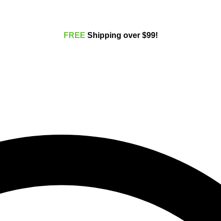
FREE
Shippi
ng over $99!