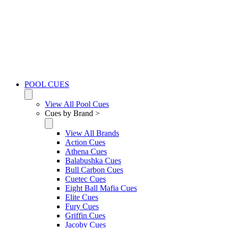
POOL CUES
View All Pool Cues
Cues by Brand >
View All Brands
Action Cues
Athena Cues
Balabushka Cues
Bull Carbon Cues
Cuetec Cues
Eight Ball Mafia Cues
Elite Cues
Fury Cues
Griffin Cues
Jacoby Cues