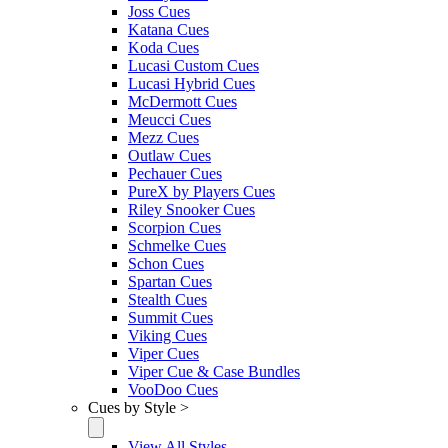
Joss Cues
Katana Cues
Koda Cues
Lucasi Custom Cues
Lucasi Hybrid Cues
McDermott Cues
Meucci Cues
Mezz Cues
Outlaw Cues
Pechauer Cues
PureX by Players Cues
Riley Snooker Cues
Scorpion Cues
Schmelke Cues
Schon Cues
Spartan Cues
Stealth Cues
Summit Cues
Viking Cues
Viper Cues
Viper Cue & Case Bundles
VooDoo Cues
Cues by Style >
View All Styles