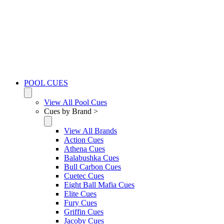
POOL CUES
View All Pool Cues
Cues by Brand >
View All Brands
Action Cues
Athena Cues
Balabushka Cues
Bull Carbon Cues
Cuetec Cues
Eight Ball Mafia Cues
Elite Cues
Fury Cues
Griffin Cues
Jacoby Cues