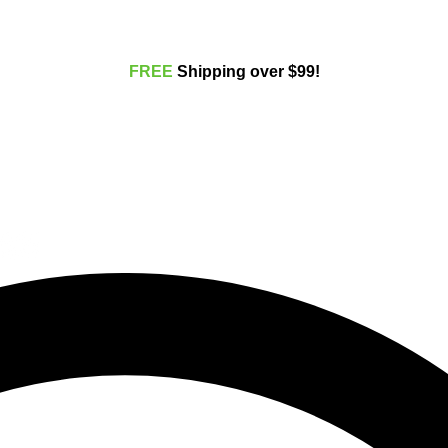
FREE
Shippi
ng over $99!