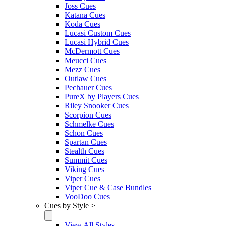
Joss Cues
Katana Cues
Koda Cues
Lucasi Custom Cues
Lucasi Hybrid Cues
McDermott Cues
Meucci Cues
Mezz Cues
Outlaw Cues
Pechauer Cues
PureX by Players Cues
Riley Snooker Cues
Scorpion Cues
Schmelke Cues
Schon Cues
Spartan Cues
Stealth Cues
Summit Cues
Viking Cues
Viper Cues
Viper Cue & Case Bundles
VooDoo Cues
Cues by Style >
View All Styles