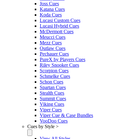
Joss Cues
Katana Cues
Koda Cues
Lucasi Custom Cues
Lucasi Hybrid Cues
McDermott Cues
Meucci Cues
Mezz Cues
Outlaw Cues
Pechauer Cues
PureX by Players Cues
Riley Snooker Cues
Scorpion Cues
Schmelke Cues
Schon Cues
Spartan Cues
Stealth Cues
Summit Cues
Viking Cues
Viper Cues
Viper Cue & Case Bundles
VooDoo Cues
Cues by Style >
View All Styles