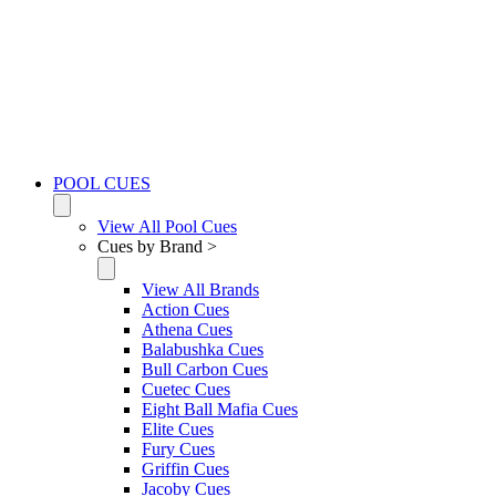
POOL CUES
View All Pool Cues
Cues by Brand >
View All Brands
Action Cues
Athena Cues
Balabushka Cues
Bull Carbon Cues
Cuetec Cues
Eight Ball Mafia Cues
Elite Cues
Fury Cues
Griffin Cues
Jacoby Cues