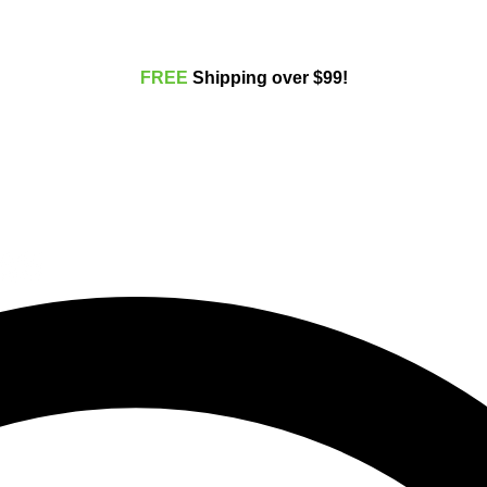
FREE
Shippi
ng over $99!