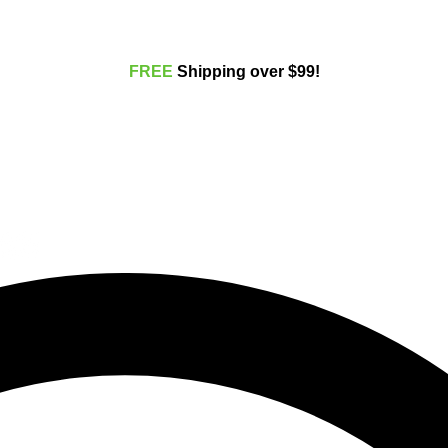
FREE
Shippi
ng over $99!