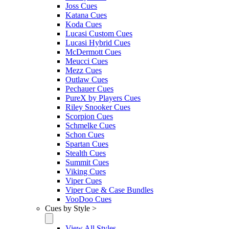
Joss Cues
Katana Cues
Koda Cues
Lucasi Custom Cues
Lucasi Hybrid Cues
McDermott Cues
Meucci Cues
Mezz Cues
Outlaw Cues
Pechauer Cues
PureX by Players Cues
Riley Snooker Cues
Scorpion Cues
Schmelke Cues
Schon Cues
Spartan Cues
Stealth Cues
Summit Cues
Viking Cues
Viper Cues
Viper Cue & Case Bundles
VooDoo Cues
Cues by Style >
View All Styles