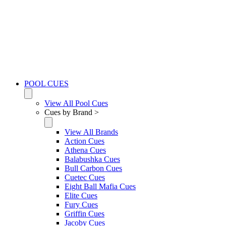
POOL CUES
View All Pool Cues
Cues by Brand >
View All Brands
Action Cues
Athena Cues
Balabushka Cues
Bull Carbon Cues
Cuetec Cues
Eight Ball Mafia Cues
Elite Cues
Fury Cues
Griffin Cues
Jacoby Cues