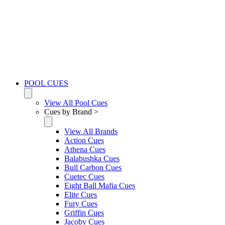
POOL CUES
View All Pool Cues
Cues by Brand >
View All Brands
Action Cues
Athena Cues
Balabushka Cues
Bull Carbon Cues
Cuetec Cues
Eight Ball Mafia Cues
Elite Cues
Fury Cues
Griffin Cues
Jacoby Cues