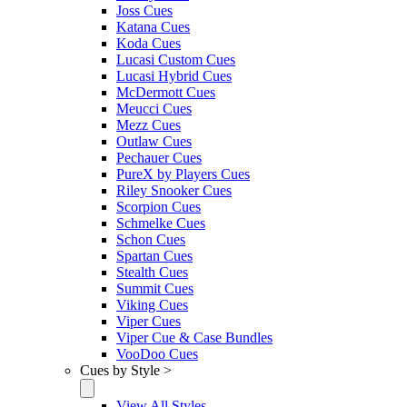
Joss Cues
Katana Cues
Koda Cues
Lucasi Custom Cues
Lucasi Hybrid Cues
McDermott Cues
Meucci Cues
Mezz Cues
Outlaw Cues
Pechauer Cues
PureX by Players Cues
Riley Snooker Cues
Scorpion Cues
Schmelke Cues
Schon Cues
Spartan Cues
Stealth Cues
Summit Cues
Viking Cues
Viper Cues
Viper Cue & Case Bundles
VooDoo Cues
Cues by Style >
View All Styles