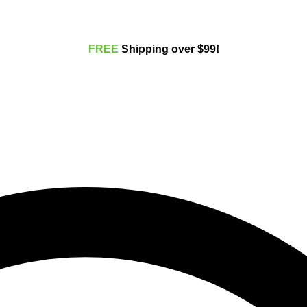
FREE
Shippi
ng over $99!